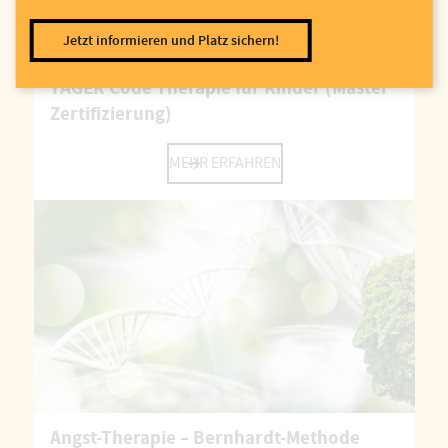
Jetzt informieren und Platz sichern!
YAGER Code Therapie für Kinder (Master
Zertifizierung)
MEHR ERFAHREN
Angst-Therapie – Bernhardt-Methode