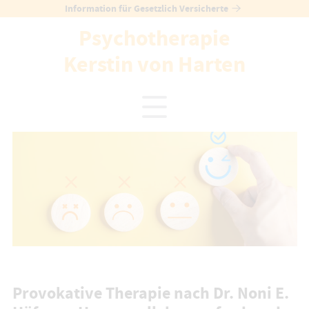
Skip
Information für Gesetzlich Versicherte
to
Psychotherapie
content
Kerstin von Harten
Provokative Therapie nach Dr. Noni E.