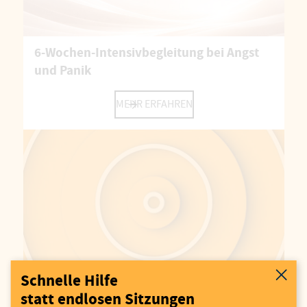
6-Wochen-Intensivbegleitung bei Angst
und Panik
MEHR ERFAHREN
Schnelle Hilfe
Hypnose nach dem Jeffrey Stephens
statt endlosen Sitzungen