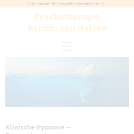
Skip
Information für Gesetzlich Versicherte
to
Psychotherapie
content
Kerstin von Harten
Klinische Hypnose —