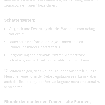
Millionen öffentlich – ein Phänomen, das Soziolog:innen als
„parasoziale Trauer“ bezeichnen.
Schattenseiten:
Vergleich und Erwartungsdruck: „Wie sollte man richtig
trauern?“
Dauerhafte Konfrontation: Algorithmen spielen
Erinnerungsbilder ungefragt aus.
Entgrenzung der Intimität: Privater Schmerz wird
öffentlich, was ambivalente Gefühle erzeugen kann.
💡 Studien zeigen, dass Online-Trauer besonders für junge
Menschen eine Form der Selbstregulation sein kann – aber
auch das Risiko birgt, den Verlust kognitiv, nicht emotional zu
verarbeiten.
Rituale der modernen Trauer – alte Formen,