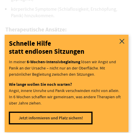
körperliche Symptome (Schlaflosigkeit, Erschöpfung,
Panik) hinzukommen.
Therapeutische Ansätze:
Integrative Trauertherapie – vier zentrale Aufgaben:
Schnelle Hilfe
Realität des Verlusts akzeptieren
statt endlosen Sitzungen
Schmerz der Trauer durchleben
Sich an ein Leben ohne die verstorbene Person
6-Wochen-Intensivbegleitung
In meiner
lösen wir Angst und
anpassen
Panik an der Ursache – nicht nur an der Oberfläche. Mit
persönlicher Begleitung zwischen den Sitzungen.
Den Verstorbenen emotional neu verorten
Narrative Therapie – Erzählung der Beziehung neu
Wie lange wollen Sie noch warten?
schreiben, Sinn finden.
Angst, innere Unruhe und Panik verschwinden nicht von allein.
Achtsamkeits- und Körperarbeit – Kontakt mit Gefühlen
In 6 Wochen schaffen wir gemeinsam, was andere Therapien oft
ohne Bewertung; hilft, körperliche Stressreaktionen zu
über Jahre ziehen.
regulieren.
Ritualarbeit in Gruppen – gemeinsames Erinnern, z. B. in
Jetzt informieren und Platz sichern!
„Trauercafés“ oder Online-Zirkeln.