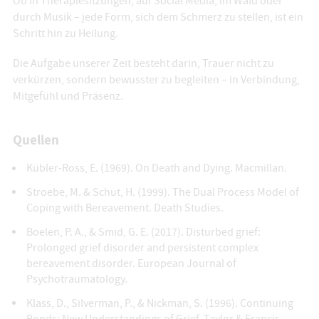
Ob in Therapiesitzungen, auf Social Media, im Wald oder
durch Musik – jede Form, sich dem Schmerz zu stellen, ist ein
Schritt hin zu Heilung.
Die Aufgabe unserer Zeit besteht darin, Trauer nicht zu
verkürzen, sondern bewusster zu begleiten – in Verbindung,
Mitgefühl und Präsenz.
Quellen
Kübler-Ross, E. (1969). On Death and Dying. Macmillan.
Stroebe, M. & Schut, H. (1999). The Dual Process Model of
Coping with Bereavement. Death Studies.
Boelen, P. A., & Smid, G. E. (2017). Disturbed grief:
Prolonged grief disorder and persistent complex
bereavement disorder. European Journal of
Psychotraumatology.
Klass, D., Silverman, P., & Nickman, S. (1996). Continuing