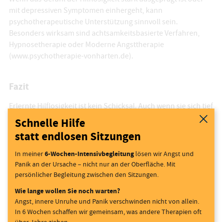
mit depressiven Symptomen einhergeht, kann
psychotherapeutische Unterstützung sinnvoll sein.
Besonders wirksam sind achtsamkeitsbasierte Verfahren,
Hypnosetherapie oder Moderne Angsttherapie
(
www.psychotherapie-vonharten.de
).
Fazit
Erlernte Hilflosigkeit ist kein Schicksal. Auch wenn sie sich tief
einprägen kann, gibt es bewährte Wege, die eigene
Schnelle Hilfe
Wirksamkeit zurückzuerlangen. Der erste Schritt ist oft, sich
statt endlosen Sitzungen
das Muster bewusst zu machen und sich Unterstützung zu
holen – denn gemeinsam gelingt der Weg heraus leichter.
6-Wochen-Intensivbegleitung
In meiner
lösen wir Angst und
Panik an der Ursache – nicht nur an der Oberfläche. Mit
persönlicher Begleitung zwischen den Sitzungen.
Quellen
Wie lange wollen Sie noch warten?
Abramson, L. Y., Seligman, M. E. P., & Teasdale, J. D. (1978).
Angst, innere Unruhe und Panik verschwinden nicht von allein.
In 6 Wochen schaffen wir gemeinsam, was andere Therapien oft
Learned helplessness in humans: Critique and