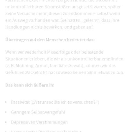
klassischen Experimenten zeigten Hunde, die wiederholt
unkontrollierbaren Stromstößen ausgesetzt waren, später
keine Versuche mehr, diesen zu entkommen – selbst wenn
ein Ausweg vorhanden war. Sie hatten „gelernt“, dass ihre
Handlungen nichts bewirken, und gaben auf.
Übertragen auf den Menschen bedeutet das:
Wenn wir wiederholt Misserfolge oder belastende
Situationen erleben, die wir als unkontrollierbar empfinden
(z. B. Mobbing, Armut, familiäre Gewalt), können wir das
Gefühl entwickeln: Es hat sowieso keinen Sinn, etwas zu tun.
Das kann sich äußern in:
Passivität („Warum sollte ich es versuchen?“)
Geringem Selbstwertgefühl
Depressiven Verstimmungen